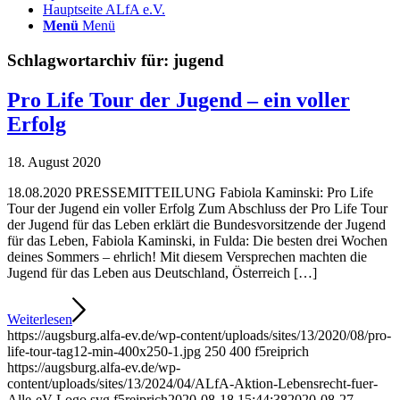
Hauptseite ALfA e.V.
Menü
Menü
Schlagwortarchiv für:
jugend
Pro Life Tour der Jugend – ein voller
Erfolg
18. August 2020
18.08.2020 PRESSEMITTEILUNG Fabiola Kaminski: Pro Life
Tour der Jugend ein voller Erfolg Zum Abschluss der Pro Life Tour
der Jugend für das Leben erklärt die Bundesvorsitzende der Jugend
für das Leben, Fabiola Kaminski, in Fulda: Die besten drei Wochen
deines Sommers – ehrlich! Mit diesem Versprechen machten die
Jugend für das Leben aus Deutschland, Österreich […]
Weiterlesen
https://augsburg.alfa-ev.de/wp-content/uploads/sites/13/2020/08/pro-
life-tour-tag12-min-400x250-1.jpg
250
400
f5reiprich
https://augsburg.alfa-ev.de/wp-
content/uploads/sites/13/2024/04/ALfA-Aktion-Lebensrecht-fuer-
Alle-eV-Logo.svg
f5reiprich
2020-08-18 15:44:38
2020-08-27