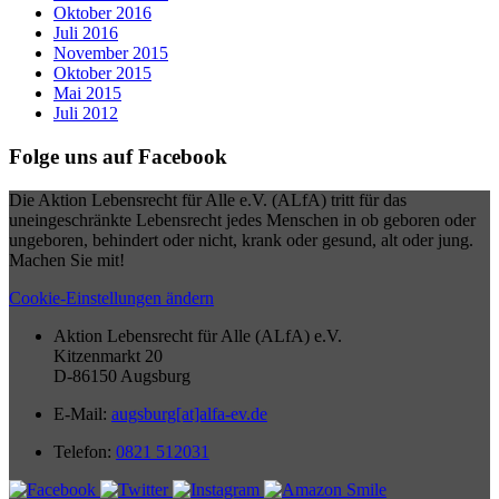
Oktober 2016
Juli 2016
November 2015
Oktober 2015
Mai 2015
Juli 2012
Folge uns auf Facebook
Die Aktion Lebensrecht für Alle e.V. (ALfA) tritt für das
uneingeschränkte Lebensrecht jedes Menschen in ob geboren oder
ungeboren, behindert oder nicht, krank oder gesund, alt oder jung.
Machen Sie mit!
Cookie-Einstellungen ändern
Aktion Lebensrecht für Alle (ALfA) e.V.
Kitzenmarkt 20
D-86150 Augsburg
E-Mail:
augsburg[at]alfa-ev.de
Telefon:
0821 512031